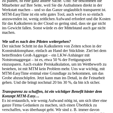
zu planen, ist eine ganz andere Sache. Und: Sie bekommen die
Mitarbeiter auf Ihre Seite, weil Sie die Aufnahmen direkt in der
Werkstatt machen – und so das Ganze unglaublich transparent ist.
MTM-EasyTime ist ein sehr gutes Tool, auch weil es so einfach
anzuwenden ist, wenig zeitlichen Aufwand erfordert und die Kosten
für das Kalkulieren in der Cloud so gering sind, dass sie gar nicht
ins Gewicht fallen. Sonst würde es der Mittelstand auch gar nicht
machen.
Wie soll es nach den Piloten weitergehen?
Der nächste Schritt ist das Kalkulieren von Zeiten schon in der
Konstruktionsphase, einfach an Hand der Stückliste. Ziel bei dem
betreffenden Groß-Aggregat – ein LKW-Anhänger mit
Notstromaggregat – ist es, etwa 50 % der Fertigungszeit
einzusparen. Auch exakte Preiskalkulation, um im Wettbewerb zu
bestehen, ist mit MTM kein Problem mehr. Uns war wichtig, mit
MTM-EasyTime erstmal eine Grundlage zu bekommen, um das
Grobe abzuschöpfen. Jetzt kann man ins Detail, in die Feinarbeit
gehen. Und die bringt nochmal 20 bis 30 %, da bin ich sicher.
Transparenz zu schaffen, ist ein wichtiger Benefit hinter dem
Konzept MTM-Easy…
Es ist erstaunlich, wie wenig Aufwand nötig ist, um sich über eine
ganze Firma Gedanken zu machen, sich einen Überblick zu
verschaffen, was überhaupt geht. Wir sind z. B. immer davon