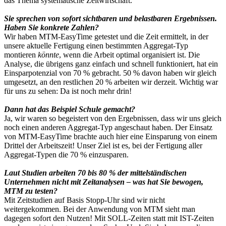
das Thema systematische Zeitwirtschaft.
Sie sprechen von sofort sichtbaren und belastbaren Ergebnissen.
Haben Sie konkrete Zahlen?
Wir haben MTM-EasyTime getestet und die Zeit ermittelt, in der
unsere aktuelle Fertigung einen bestimmten Aggregat-Typ
montieren
könnte
, wenn die Arbeit optimal organisiert ist. Die
Analyse, die übrigens ganz einfach und schnell funktioniert, hat ein
Einsparpotenzial von 70 % gebracht. 50 % davon haben wir gleich
umgesetzt, an den restlichen 20 % arbeiten wir derzeit. Wichtig war
für uns zu sehen: Da ist noch mehr drin!
Dann hat das Beispiel Schule gemacht?
Ja, wir waren so begeistert von den Ergebnissen, dass wir uns gleich
noch einen anderen Aggregat-Typ angeschaut haben. Der Einsatz
von MTM-EasyTime brachte auch hier eine Einsparung von einem
Drittel der Arbeitszeit! Unser Ziel ist es, bei der Fertigung aller
Aggregat-Typen die 70 % einzusparen.
Laut Studien arbeiten 70 bis 80 % der mittelständischen
Unternehmen nicht mit Zeitanalysen – was hat Sie bewogen,
MTM zu testen?
Mit Zeitstudien auf Basis Stopp-Uhr sind wir nicht
weitergekommen. Bei der Anwendung von MTM sieht man
dagegen sofort den Nutzen! Mit SOLL-Zeiten statt mit IST-Zeiten