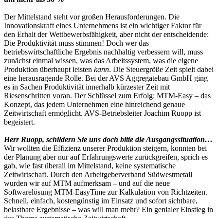
Der Mittelstand steht vor großen Herausforderungen. Die
Innovationskraft eines Unternehmens ist ein wichtiger Faktor für
den Erhalt der Wettbewerbsfähigkeit, aber nicht der entscheidende:
Die Produktivität muss stimmen! Doch wer das
betriebswirtschaftliche Ergebnis nachhaltig verbessern will, muss
zunächst einmal wissen, was das Arbeitssystem, was die eigene
Produktion überhaupt leisten
kann
. Die Steuergröße Zeit spielt dabei
eine herausragende Rolle. Bei der AVS Aggregatebau GmbH ging
es in Sachen Produktivität innerhalb kürzester Zeit mit
Riesenschritten voran. Der Schlüssel zum Erfolg: MTM-Easy – das
Konzept, das jedem Unternehmen eine hinreichend genaue
Zeitwirtschaft ermöglicht. AVS-Betriebsleiter Joachim Ruopp ist
begeistert.
Herr Ruopp, schildern Sie uns doch bitte die Ausgangssituation…
Wir wollten die Effizienz unserer Produktion steigern, konnten bei
der Planung aber nur auf Erfahrungswerte zurückgreifen, sprich es
gab, wie fast überall im Mittelstand, keine systematische
Zeitwirtschaft. Durch den Arbeitgeberverband Südwestmetall
wurden wir auf MTM aufmerksam – und auf die neue
Softwarelösung MTM-EasyTime zur Kalkulation von Richtzeiten.
Schnell, einfach, kostengünstig im Einsatz und sofort sichtbare,
belastbare Ergebnisse – was will man mehr? Ein genialer Einstieg in