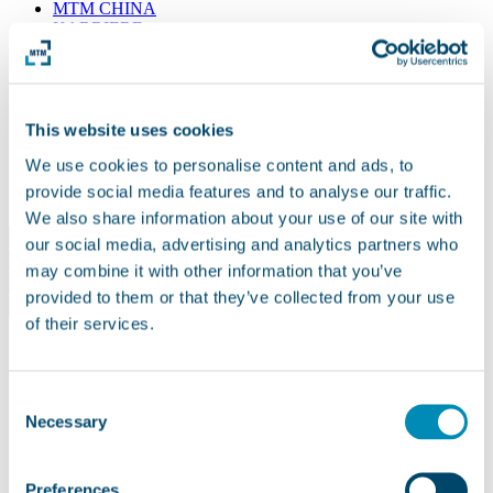
MTM CHINA
KARRIERE
Kontakt
Suche
EN
This website uses cookies
We use cookies to personalise content and ads, to
DOWNLOAD
provide social media features and to analyse our traffic.
Frau
Herr
We also share information about your use of our site with
our social media, advertising and analytics partners who
may combine it with other information that you’ve
provided to them or that they’ve collected from your use
of their services.
Ich möchte die Datei downloaden.
Sie erhalten unsere digitalen Inhalte, sofern Sie einwilligen, dass wir
Consent
Ihre
Necessary
E-Mail-Adresse zukünftig für Marketingzwecke nutzen dürfen.
Selection
Diese Einwilligung können Sie jederzeit widerrufen.
Es gilt die
Datenschutzerklärung
der MTM ASSOCIATION e. V.
Preferences