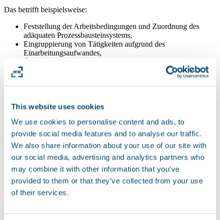
Das betrifft beispielsweise:
Feststellung der Arbeitsbedingungen und Zuordnung des
adäquaten Prozessbausteinsystems,
Eingruppierung von Tätigkeiten aufgrund des
Einarbeitungsaufwandes,
Überprüfung von MTM-Analysen, die von Fremdfirmen
angefertigt wurden,
Verhältnis von betrieblicher Leistungserwartung und MTM-
Normleistung.
Sprechen Sie uns an!
This website uses cookies
We use cookies to personalise content and ads, to
provide social media features and to analyse our traffic.
Zurück
We also share information about your use of our site with
Ihr Ansprechpartner
our social media, advertising and analytics partners who
may combine it with other information that you’ve
PD Dr. Peter Kuhlang
provided to them or that they’ve collected from your use
of their services.
CEO MTM ASSOCIATION e. V. und Geschäftsführer MTM
SOLUTIONS GmbH